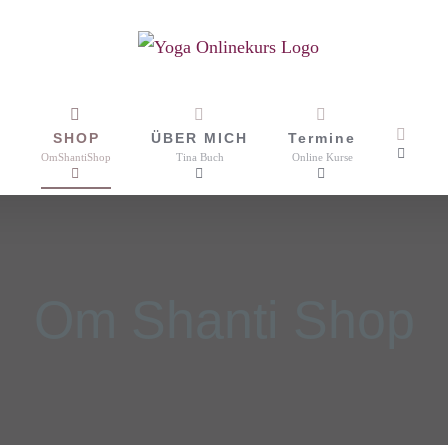
SHOP
ÜBER MICH
Termine
OmShantiShop
Tina Buch
Online Kurse
Om Shanti Shop