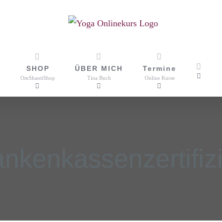
SHOP
ÜBER MICH
Termine
OmShantiShop
Tina Buch
Online Kurse
ankenkassenzertifizi