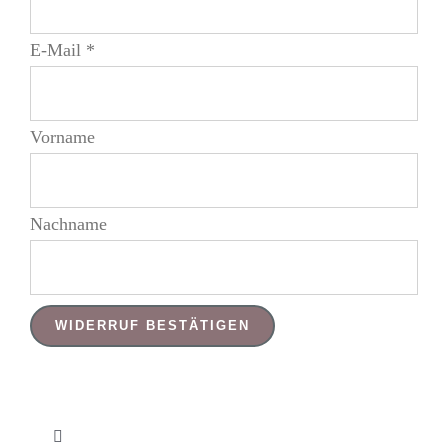
E-Mail
*
E-
Vorname
Mail
(wiederholen)
*
Nachname
WIDERRUF BESTÄTIGEN