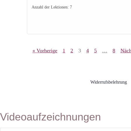
Anzahl der Lektionen:
7
« Vorherige
1
2
3
4
5
…
8
Näch
Widerrufsbelehrung
Videoaufzeichnungen