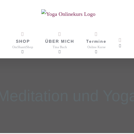
SHOP
ÜBER MICH
Termine
OmShantiShop
Tina Buch
Online Kurse
Meditation und Yog