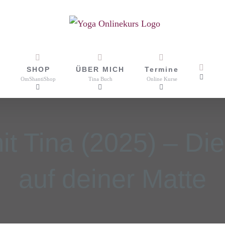
SHOP
ÜBER MICH
Termine
OmShantiShop
Tina Buch
Online Kurse
it Tina (2025) – Di
auf deiner Matte