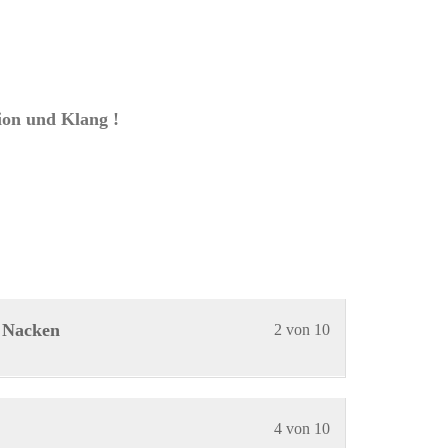
ion und Klang !
Lektion
Du
d Nacken
2 von 10
2
musst
von
dich
10
in
Lektion
Du
4 von 10