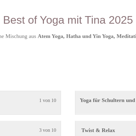
Best of Yoga mit Tina 2025
ine Mischung aus
Atem Yoga, Hatha und Yin Yoga, Meditat
Lektion
Du
Yoga für Schultern un
1 von 10
1
musst
von
dich
10
in
Lektion
Du
Twist & Relax
3 von 10