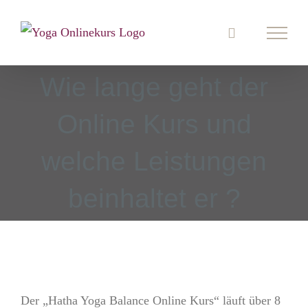
Zum
Inhalt
springen
Wie lange geht der
Online Kurs und
welche Leistungen
beinhaltet er ?
Der „Hatha Yoga Balance Online Kurs“ läuft über 8