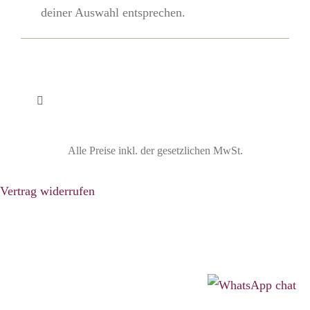
deiner Auswahl entsprechen.
Toggle
Navigation
Widerrufsbelehrung
Alle Preise inkl. der gesetzlichen MwSt.
Vertrag widerrufen
Vertrag widerrufen
Impressum
Datenschutzbelehrung