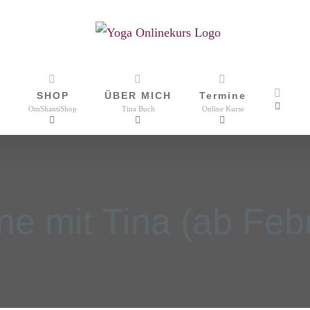
SHOP
ÜBER MICH
Termine
OmShantiShop
Tina Buch
Online Kurse
ne mit Tina (ab Feb