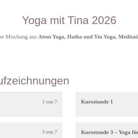
Yoga mit Tina 2026
ine Mischung aus
Atem Yoga, Hatha und Yin Yoga, Meditat
ufzeichnungen
Lektion
Du
Kursstunde 1
1 von 7
1
musst
von
dich
7
in
Lektion
Du
Kursstunde 3 – Yoga fü
3 von 7