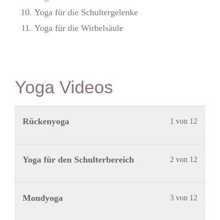
Yoga für die Schultergelenke
Yoga für die Wirbelsäule
Yoga Videos
Lekti
Du
Rückenyoga
1 von 12
1
musst
von
dich
Lekti
Du
Yoga für den Schulterbereich
2 von 12
12
in
2
musst
innerh
diese
von
dich
Lekti
Du
Mondyoga
3 von 12
des
Kurs
12
in
3
musst
Abschn
einsch