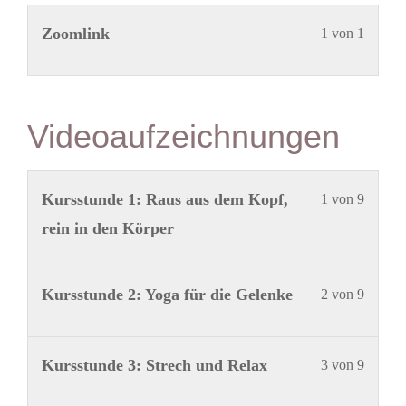
Lekti
Du
Zoomlink
1 von 1
1
musst
von
dich
1
in
Videoaufzeichnungen
innerh
diese
des
Kurs
Lekti
Du
Kursstunde 1: Raus aus dem Kopf,
1 von 9
Abschn
einsch
1
musst
rein in den Körper
Zooml
um
von
dich
den
9
in
Inhalt
Lekti
Du
Kursstunde 2: Yoga für die Gelenke
2 von 9
innerh
diese
zu
2
musst
des
Kurs
sehen.
von
dich
Lekti
Du
Kursstunde 3: Strech und Relax
3 von 9
Abschn
einsch
9
in
3
musst
Video
um