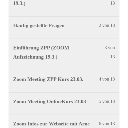
1
musst
19.3.)
13
von
dich
13
in
Lekti
Du
Häufig gestellte Fragen
2 von 13
innerh
diese
2
musst
des
Kurs
von
dich
Lekti
Du
Einführung ZPP (ZOOM
3 von
Abschn
einsch
13
in
3
musst
Aufzeichnung 19.3.)
13
Inhalt
um
innerh
diese
von
dich
den
des
Kurs
13
in
Inhalt
Lekti
Du
Zoom Meeting ZPP Kurs 23.03.
4 von 13
Abschn
einsch
innerh
diese
zu
4
musst
Inhalt
um
des
Kurs
sehen.
von
dich
den
Lekti
Du
Zoom Meeting OnlineKurs 23.03
5 von 13
Abschn
einsch
13
in
Inhalt
5
musst
Inhalt
um
innerh
diese
zu
von
dich
den
Lekti
Du
Zoom Infos zur Webseite mit Arne
6 von 13
des
Kurs
sehen.