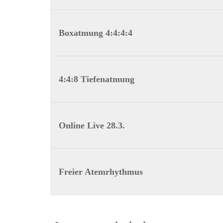
Boxatmung 4:4:4:4
4:4:8 Tiefenatmung
Online Live 28.3.
Freier Atemrhythmus