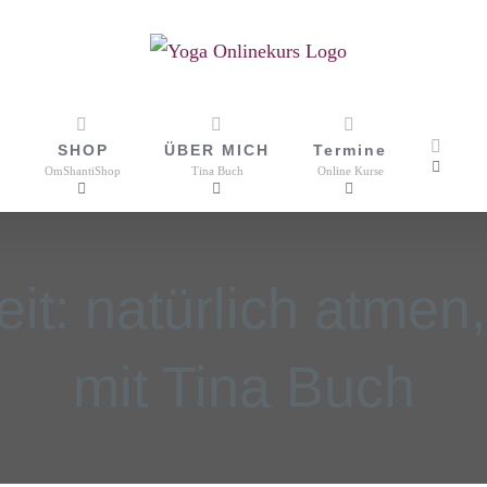
SHOP
ÜBER MICH
Termine
OmShantiShop
Tina Buch
Online Kurse
t: natürlich atmen
mit Tina Buch