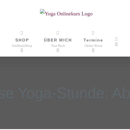
SHOP
ÜBER MICH
Termine
OmShantiShop
Tina Buch
Online Kurse
se Yoga-Stunde: Ab