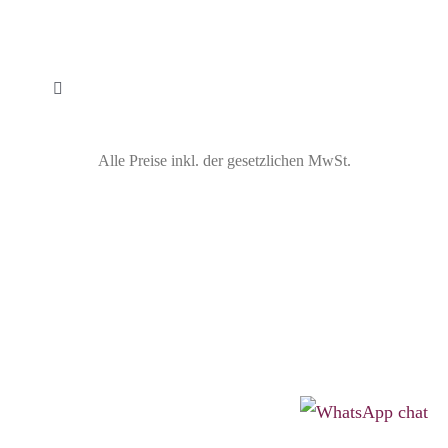
Toggle
Navigation
Widerrufsbelehrung
Alle Preise inkl. der gesetzlichen MwSt.
Vertrag widerrufen
Impressum
Datenschutzbelehrung
Cookie-Einstellungen