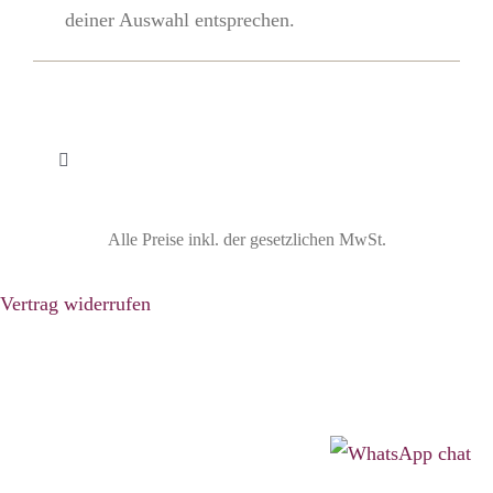
deiner Auswahl entsprechen.
Toggle
Navigation
Widerrufsbelehrung
Alle Preise inkl. der gesetzlichen MwSt.
Vertrag widerrufen
Vertrag widerrufen
Impressum
Datenschutzbelehrung