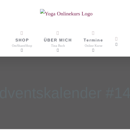
SHOP
ÜBER MICH
Termine
OmShantiShop
Tina Buch
Online Kurse
dventskalender #1