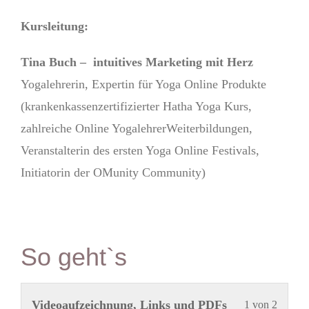
Kursleitung:
Tina Buch – intuitives Marketing mit Herz
Yogalehrerin, Expertin für Yoga Online Produkte
(krankenkassenzertifizierter Hatha Yoga Kurs,
zahlreiche Online YogalehrerWeiterbildungen,
Veranstalterin des ersten Yoga Online Festivals,
Initiatorin der OMunity Community)
So geht`s
Lekti
Du
Videoaufzeichnung, Links und PDFs
1 von 2